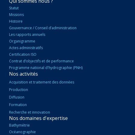
NAVIGATION
Qui sommes nous ?
PRINCIPALE
Statut
Missions
Histoire
Gouvernance / Conseil d’administration
Les rapports annuels
Organigramme
Actes administratifs
Certification ISO
Contrat d’objectifs et de performance
Programme national d'hydrographie (PNH)
Nos activités
Acquisition et traitement des données
Production
Diffusion
Formation
Recherche et innovation
Nos domaines d'expertise
Bathymétrie
Océanographie