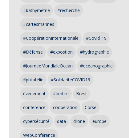
#bathymétrie
#recherche
#cartesmarines
#CoopérationInternationale
#Covid_19
#Défense
#expostion
#hydrographie
#JourneeMondialeOcean
#océanographie
#philatélie
#SolidariteCOVID19
événement
#timbre
Brest
conférence
coopération
Corse
cybersécurité
data
drone
europe
WebConférence