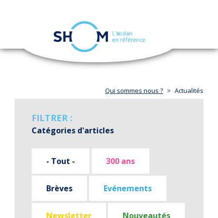
Panneau de gestion des cookies
Toggle
navigation
Aller
au
contenu
principal
Qui sommes nous ?
Actualités
FILTRER :
Catégories d'articles
- Tout -
300 ans
Brèves
Evénements
Newsletter
Nouveautés