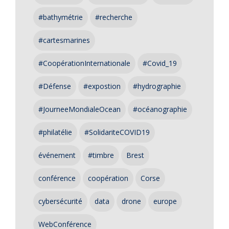
#bathymétrie
#recherche
#cartesmarines
#CoopérationInternationale
#Covid_19
#Défense
#expostion
#hydrographie
#JourneeMondialeOcean
#océanographie
#philatélie
#SolidariteCOVID19
événement
#timbre
Brest
conférence
coopération
Corse
cybersécurité
data
drone
europe
WebConférence