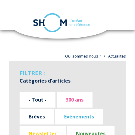
Panneau de gestion des cookies
Toggle
navigation
Aller
au
contenu
principal
Qui sommes nous ?
Actualités
FILTRER :
Catégories d'articles
- Tout -
300 ans
Brèves
Evénements
Newsletter
Nouveautés