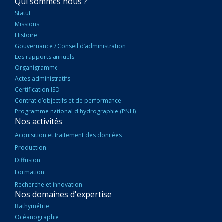
NAVIGATION
Qui sommes nous ?
PRINCIPALE
Statut
Missions
Histoire
Gouvernance / Conseil d’administration
Les rapports annuels
Organigramme
Actes administratifs
Certification ISO
Contrat d’objectifs et de performance
Programme national d'hydrographie (PNH)
Nos activités
Acquisition et traitement des données
Production
Diffusion
Formation
Recherche et innovation
Nos domaines d'expertise
Bathymétrie
Océanographie