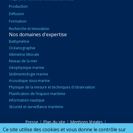
Production
Diffusion
Formation
Recherche et innovation
Nos domaines d'expertise
Bathymétrie
Océanographie
Altimétrie littorale
Niveau de la mer
Géophysique marine
Sédimentologie marine
Acoustique sous-marine
Physique de la mesure et techniques d'observation
Planification de l’espace maritime
Information nautique
Sécurité et surveillance maritime
Presse
|
Plan du site
|
Mentions légales
|
PIED
Accessibilité : partiellement conforme
|
Marchés publics
|
Ce site utilise des cookies et vous donne le contrôle sur