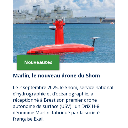
LE
SHOM
PASSE
COMMANDE
DE
DEUX
NOUVEAUX
DRONES
MARITIMES
Nouveautés
Marlin, le nouveau drone du Shom
Le 2 septembre 2025, le Shom, service national
d’hydrographie et d’océanographie, a
réceptionné à Brest son premier drone
autonome de surface (USV) : un DriX H-8
dénommé Marlin, fabriqué par la société
française Exail.