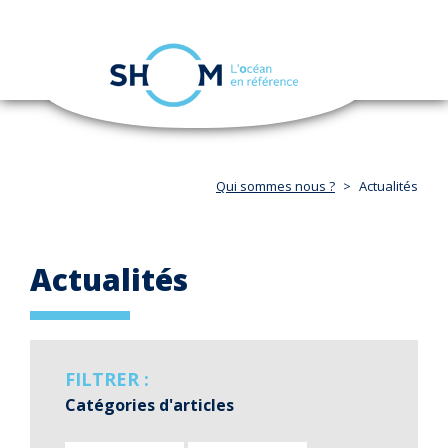
Panneau de gestion des cookies
Toggle
navigation
Aller
au
contenu
principal
Qui sommes nous ?
Actualités
Actualités
FILTRER :
Catégories d'articles