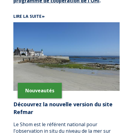
programme de coopération de l'OHI
.
DE
LIRE LA SUITE
LE
SHOM
S'ENGAGE
POUR
L'ÉGALITÉ
DES
CARRIÈRES
EN
HYDROGRAPHIE
Nouveautés
Découvrez la nouvelle version du site
Refmar
Le Shom est le référent national pour
l'observation in situ du niveau de la mer sur