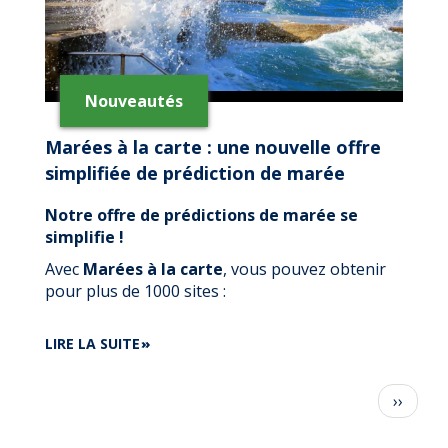
D'ARCACHON
EN
3D
GRÂCE
À
Nouveautés
LITTO3D®
NOUVELLE
Marées à la carte : une nouvelle offre
AQUITAINE
simplifiée de prédiction de marée
Notre offre de prédictions de marée se
simplifie !
Avec
Marées à la carte
, vous pouvez obtenir
pour plus de 1000 sites :
DE
LIRE LA SUITE
MARÉES
À
Pagination
Page
››
LA
suivant
CARTE
: