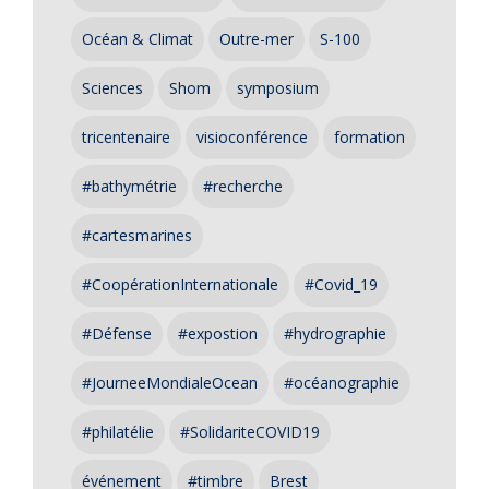
Océan & Climat
Outre-mer
S-100
Sciences
Shom
symposium
tricentenaire
visioconférence
formation
#bathymétrie
#recherche
#cartesmarines
#CoopérationInternationale
#Covid_19
#Défense
#expostion
#hydrographie
#JourneeMondialeOcean
#océanographie
#philatélie
#SolidariteCOVID19
événement
#timbre
Brest