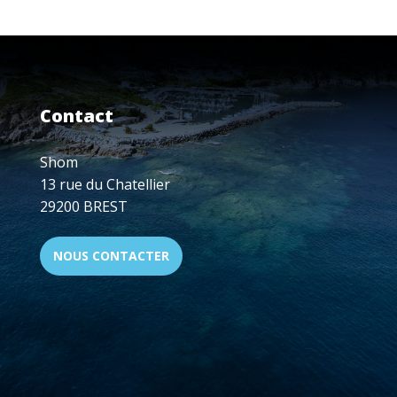
UNE
NOUVELLE
OFFRE
SIMPLIFIÉE
DE
PRÉDICTION
Contact
DE
MARÉE
Shom
13 rue du Chatellier
29200 BREST
NOUS CONTACTER