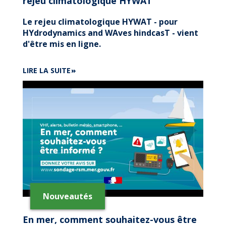
rejeu climatologique HYWAT
Le rejeu climatologique HYWAT - pour
HYdrodynamics and WAves hindcasT - vient
d'être mis en ligne.
DE
LIRE LA SUITE
3
QUESTIONS
À
HÉLOÏSE
MICHAUD
SUR
LE
REJEU
CLIMATOLOGIQUE
HYWAT
Nouveautés
En mer, comment souhaitez-vous être