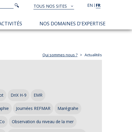
Rechercher
EN
FR
Rechercher
TOUS NOS SITES
TOUS
NOS
ACTIVITÉS
NOS DOMAINES D'EXPERTISE
SITES
Qui sommes nous ?
Actualités
ot
DriX H-9
EMR
aphie
Journées REFMAR
Marégrahe
Co
Observation du niveau de la mer