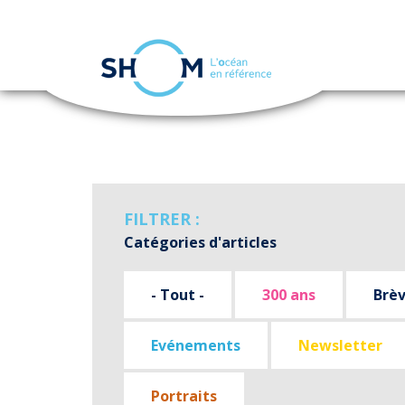
Panneau de gestion des cookies
Aller
au
contenu
principal
FILTRER :
Catégories d'articles
- Tout -
300 ans
Brè
Evénements
Newsletter
Portraits