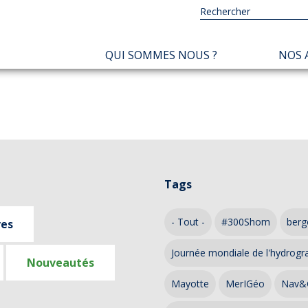
NAVIGATION
QUI SOMMES NOUS ?
NOS 
PRINCIPALE
Tags
- Tout -
#300Shom
berg
ves
Journée mondiale de l'hydrogr
Nouveautés
Mayotte
MerIGéo
Nav&