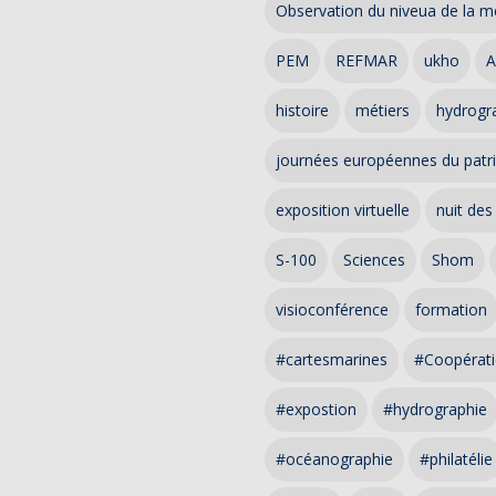
Observation du niveua de la m
PEM
REFMAR
ukho
A
histoire
métiers
hydrogra
journées européennes du patr
exposition virtuelle
nuit des
S-100
Sciences
Shom
visioconférence
formation
#cartesmarines
#Coopérati
#expostion
#hydrographie
#océanographie
#philatélie