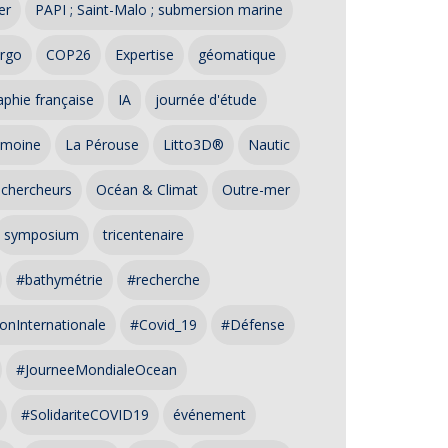
er
PAPI ; Saint-Malo ; submersion marine
rgo
COP26
Expertise
géomatique
phie française
IA
journée d'étude
imoine
La Pérouse
Litto3D®
Nautic
 chercheurs
Océan & Climat
Outre-mer
symposium
tricentenaire
#bathymétrie
#recherche
onInternationale
#Covid_19
#Défense
#JourneeMondialeOcean
#SolidariteCOVID19
événement