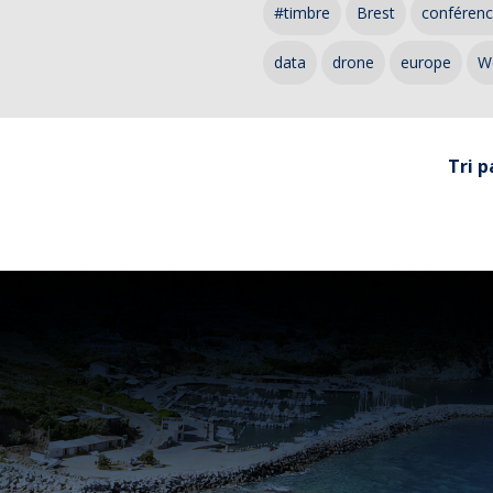
#timbre
Brest
conféren
data
drone
europe
W
Tri p