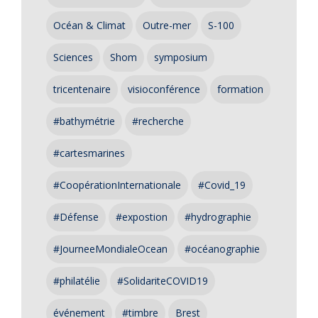
Océan & Climat
Outre-mer
S-100
Sciences
Shom
symposium
tricentenaire
visioconférence
formation
#bathymétrie
#recherche
#cartesmarines
#CoopérationInternationale
#Covid_19
#Défense
#expostion
#hydrographie
#JourneeMondialeOcean
#océanographie
#philatélie
#SolidariteCOVID19
événement
#timbre
Brest