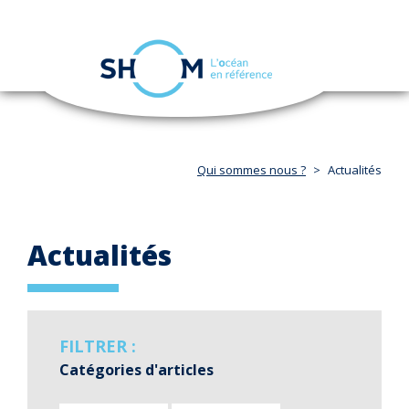
Panneau de gestion des cookies
Toggle
navigation
Aller
au
contenu
principal
Qui sommes nous ?
Actualités
Actualités
FILTRER :
Catégories d'articles