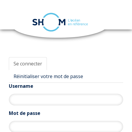
Panneau de gestion des cookies
Toggle
navigation
Aller
au
contenu
principal
Se connecter
ONGLETS
PRINCIPAUX
Réinitialiser votre mot de passe
Username
Mot de passe