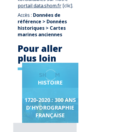
portail data.shom.fr
[clic].
Accès :
Données de
référence > Données
historiques > Cartes
marines anciennes
Pour aller
plus loin
Page
HISTOIRE
en
relation
1720-2020 : 300 ANS
D'HYDROGRAPHIE
FRANÇAISE