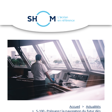
Panneau de gestion des cookies
Toggle
navigation
Aller
au
contenu
principal
Accueil
Actualités
S-100 - Préparez la navigation du futur dès