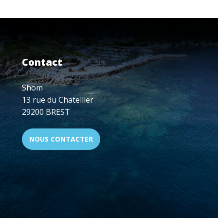
RÉUNION,
MAYOTTE,
ET
LES
TERRES
AUSTRALES
Contact
ET
ANTARCTIQUES
FRANÇAISES
Shom
(TAAF)
13 rue du Chatellier
29200 BREST
NOUS CONTACTER