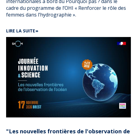
internationales à bord du Pourquoi pas ? dans le
cadre du programme de l’OHI « Renforcer le rôle des
femmes dans l’hydrographie ».
DE
LIRE LA SUITE
4
SCIENTIFIQUES
INTERNATIONALES
À
BORD
DU
POURQUOI
PAS
?
"Les nouvelles frontières de l'observation de