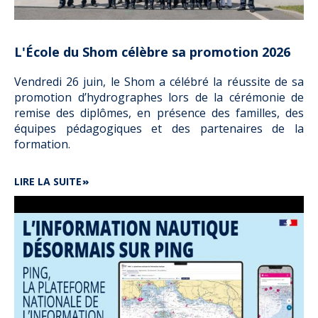
SCIENCE
2026
ORGANISÉE
PAR
L'École du Shom célèbre sa promotion 2026
LE
SHOM
Vendredi 26 juin, le Shom a célébré la réussite de sa
promotion d’hydrographes lors de la cérémonie de
remise des diplômes, en présence des familles, des
équipes pédagogiques et des partenaires de la
formation.
DE
LIRE LA SUITE
L'ÉCOLE
DU
SHOM
CÉLÈBRE
SA
PROMOTION
2026