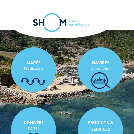
Panneau de gestion des cookies
Toggle
Aller
navigation
au
contenu
principal
MARÉE
NAVIRES
Prédictions
Où sont-ils ?
DONNÉES
PRODUITS &
Portail
SERVICES