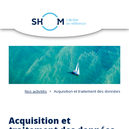
Panneau de gestion des cookies
Toggle
navigation
Aller
au
contenu
principal
Nos activités
Acquisition et traitement des données
Acquisition et