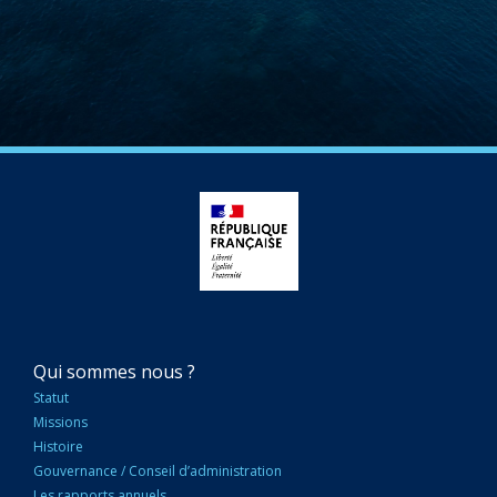
NAVIGATION
Qui sommes nous ?
PRINCIPALE
Statut
Missions
Histoire
Gouvernance / Conseil d’administration
Les rapports annuels