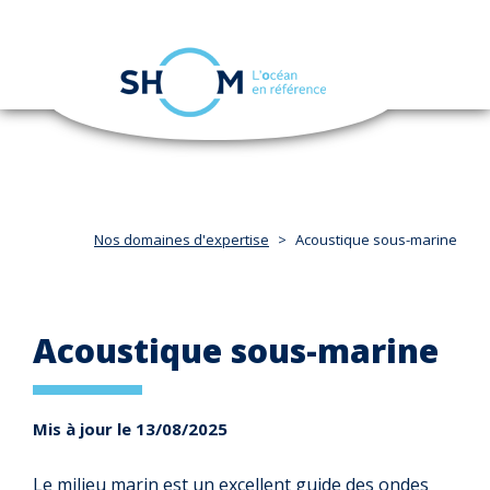
Panneau de gestion des cookies
Toggle
navigation
Aller
au
contenu
principal
Nos domaines d'expertise
Acoustique sous-marine
Acoustique sous-marine
Mis à jour le 13/08/2025
Le milieu marin est un excellent guide des ondes