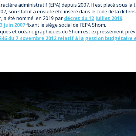
actère administratif (EPA) depuis 2007. Il est placé sous la 
7, son statut a ensuite été inséré dans le code de la défens
er, a été nommé en 2019 par
décret du 12 juillet 2019
.
3 juin 2007
fixant le siège social de l'EPA Shom.
ques et océanographiques du Shom est expressément prévu
246 du 7 novembre 2012 relatif à la gestion budgétaire