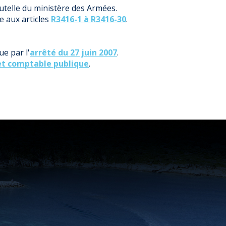
tutelle du ministère des Armées.
e aux articles
R3416-1 à R3416-30
.
e par l'
arrêté du 27 juin 2007
.
 et comptable publique
.