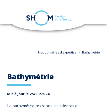
Panneau de gestion des cookies
Toggle
navigation
Aller
au
contenu
principal
Nos domaines d'expertise
Bathymétrie
Bathymétrie
Mis à jour le 25/03/2024
La bathymétrie regroupe les sciences et