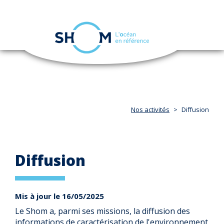
Panneau de gestion des cookies
Toggle
navigation
Aller
au
contenu
principal
Nos activités
Diffusion
Diffusion
Mis à jour le 16/05/2025
Le Shom a, parmi ses missions, la diffusion des
informations de caractérisation de l'environnement