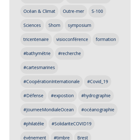
Océan & Climat
Outre-mer
S-100
Sciences
Shom
symposium
tricentenaire
visioconférence
formation
#bathymétrie
#recherche
#cartesmarines
#CoopérationInternationale
#Covid_19
#Défense
#expostion
#hydrographie
#JourneeMondialeOcean
#océanographie
#philatélie
#SolidariteCOVID19
événement
#timbre
Brest