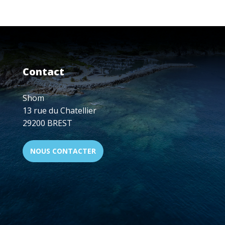
SUR
LA
CARTOGRAPHIE
DES
FONDS
OCÉANIQUES
11-
Contact
15
JANV.
2021
Shom
13 rue du Chatellier
29200 BREST
NOUS CONTACTER