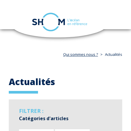
Panneau de gestion des cookies
Toggle
navigation
Aller
au
contenu
principal
Qui sommes nous ?
Actualités
Actualités
FILTRER :
Catégories d'articles