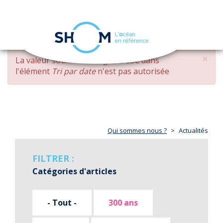
Panneau de gestion des cookies
Toggle
navigation
Aller
×
MESSAGE
La valeur soumise
changed DESC
dans
au
D'ERREUR
l'élément
Tri par date
n'est pas autorisée
contenu
principal
Qui sommes nous ?
Actualités
FILTRER :
Catégories d'articles
- Tout -
300 ans