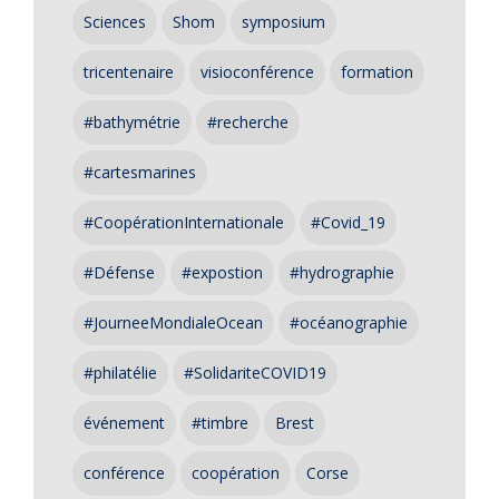
Sciences
Shom
symposium
tricentenaire
visioconférence
formation
#bathymétrie
#recherche
#cartesmarines
#CoopérationInternationale
#Covid_19
#Défense
#expostion
#hydrographie
#JourneeMondialeOcean
#océanographie
#philatélie
#SolidariteCOVID19
événement
#timbre
Brest
conférence
coopération
Corse