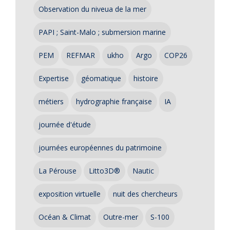
Observation du niveua de la mer
PAPI ; Saint-Malo ; submersion marine
PEM
REFMAR
ukho
Argo
COP26
Expertise
géomatique
histoire
métiers
hydrographie française
IA
journée d'étude
journées européennes du patrimoine
La Pérouse
Litto3D®
Nautic
exposition virtuelle
nuit des chercheurs
Océan & Climat
Outre-mer
S-100