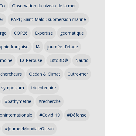
Co
Observation du niveau de la mer
er
PAPI ; Saint-Malo ; submersion marine
rgo
COP26
Expertise
géomatique
phie française
IA
journée d'étude
imoine
La Pérouse
Litto3D®
Nautic
 chercheurs
Océan & Climat
Outre-mer
symposium
tricentenaire
#bathymétrie
#recherche
onInternationale
#Covid_19
#Défense
#JourneeMondialeOcean