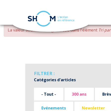
Panneau de gestion des cookies
Aller
MESSAGE
La valeur soumise
changed DESC
dans l'élément
Tri pa
au
D'ERREUR
contenu
principal
FILTRER :
Catégories d'articles
- Tout -
300 ans
Brè
Evénements
Newsletter