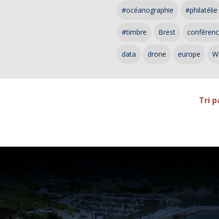
#océanographie
#philatélie
#timbre
Brest
conféren
data
drone
europe
W
Tri p