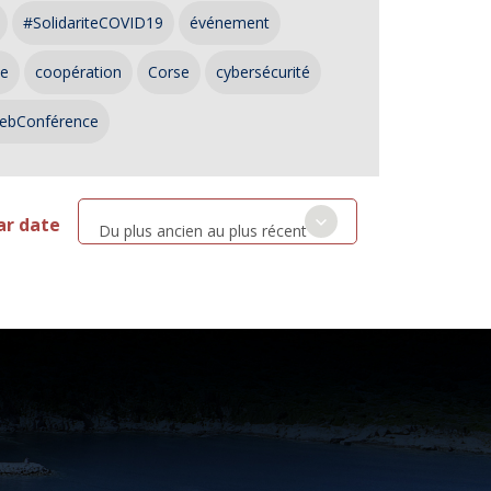
#SolidariteCOVID19
événement
ce
coopération
Corse
cybersécurité
ebConférence
ar date
Du plus ancien au plus récent