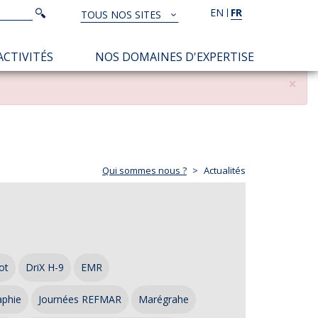
Rechercher
EN
FR
Rechercher
TOUS NOS SITES
TOUS
NOS
ACTIVITÉS
NOS DOMAINES D'EXPERTISE
SITES
×
Qui sommes nous ?
Actualités
ot
DriX H-9
EMR
aphie
Journées REFMAR
Marégrahe