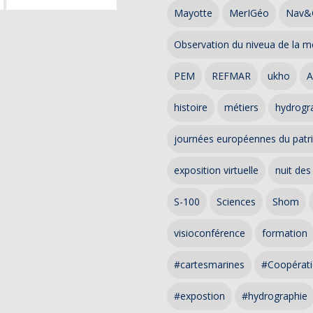
Mayotte
MerIGéo
Nav&
Observation du niveua de la m
PEM
REFMAR
ukho
A
histoire
métiers
hydrogra
journées européennes du patr
exposition virtuelle
nuit des
S-100
Sciences
Shom
visioconférence
formation
#cartesmarines
#Coopérati
#expostion
#hydrographie