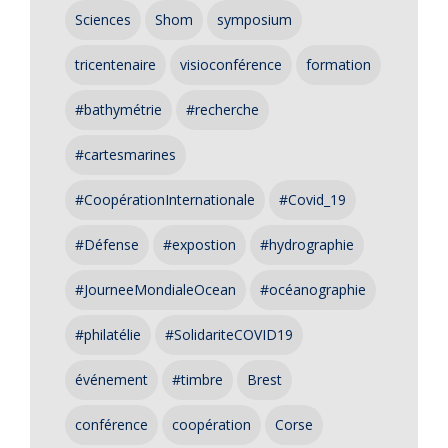
Sciences
Shom
symposium
tricentenaire
visioconférence
formation
#bathymétrie
#recherche
#cartesmarines
#CoopérationInternationale
#Covid_19
#Défense
#expostion
#hydrographie
#JourneeMondialeOcean
#océanographie
#philatélie
#SolidariteCOVID19
événement
#timbre
Brest
conférence
coopération
Corse