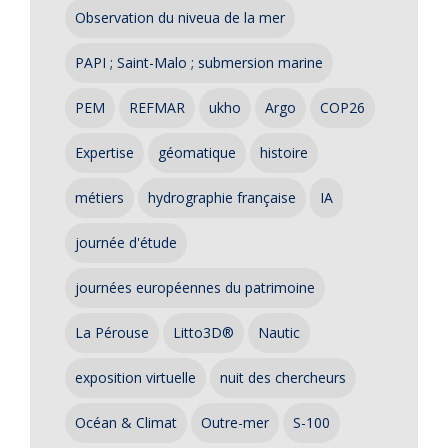
Observation du niveua de la mer
PAPI ; Saint-Malo ; submersion marine
PEM
REFMAR
ukho
Argo
COP26
Expertise
géomatique
histoire
métiers
hydrographie française
IA
journée d'étude
journées européennes du patrimoine
La Pérouse
Litto3D®
Nautic
exposition virtuelle
nuit des chercheurs
Océan & Climat
Outre-mer
S-100