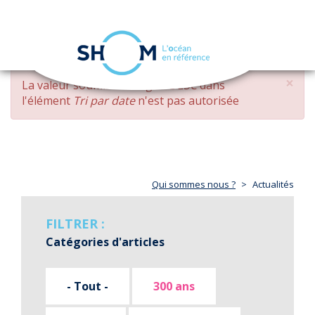
Panneau de gestion des cookies
Toggle
navigation
Aller
×
MESSAGE
La valeur soumise
changed DESC
dans
au
D'ERREUR
l'élément
Tri par date
n'est pas autorisée
contenu
principal
Qui sommes nous ?
Actualités
FILTRER :
Catégories d'articles
- Tout -
300 ans