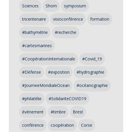
Sciences
Shom
symposium
tricentenaire
visioconférence
formation
#bathymétrie
#recherche
#cartesmarines
#CoopérationInternationale
#Covid_19
#Défense
#expostion
#hydrographie
#JourneeMondialeOcean
#océanographie
#philatélie
#SolidariteCOVID19
événement
#timbre
Brest
conférence
coopération
Corse