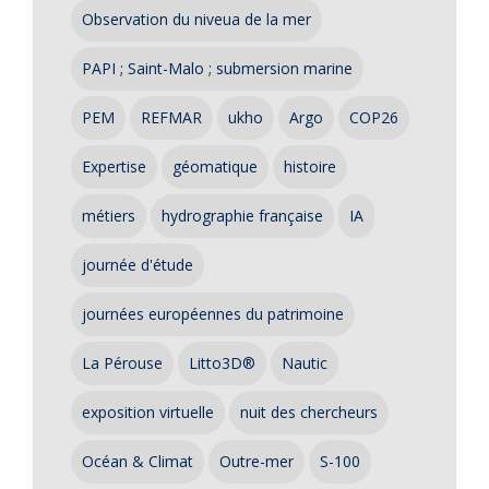
Observation du niveua de la mer
PAPI ; Saint-Malo ; submersion marine
PEM
REFMAR
ukho
Argo
COP26
Expertise
géomatique
histoire
métiers
hydrographie française
IA
journée d'étude
journées européennes du patrimoine
La Pérouse
Litto3D®
Nautic
exposition virtuelle
nuit des chercheurs
Océan & Climat
Outre-mer
S-100