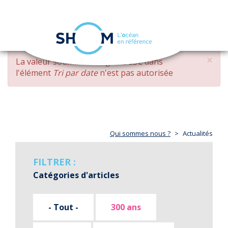
Panneau de gestion des cookies
Toggle
navigation
Aller
×
MESSAGE
La valeur soumise
changed DESC
dans
au
D'ERREUR
l'élément
Tri par date
n'est pas autorisée
contenu
principal
Qui sommes nous ?
Actualités
FILTRER :
Catégories d'articles
- Tout -
300 ans