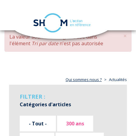
Panneau de gestion des cookies
Toggle
navigation
Aller
×
MESSAGE
La valeur soumise
changed DESC
dans
au
D'ERREUR
l'élément
Tri par date
n'est pas autorisée
contenu
principal
Qui sommes nous ?
Actualités
FILTRER :
Catégories d'articles
- Tout -
300 ans