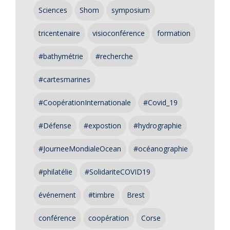
Sciences
Shom
symposium
tricentenaire
visioconférence
formation
#bathymétrie
#recherche
#cartesmarines
#CoopérationInternationale
#Covid_19
#Défense
#expostion
#hydrographie
#JourneeMondialeOcean
#océanographie
#philatélie
#SolidariteCOVID19
événement
#timbre
Brest
conférence
coopération
Corse