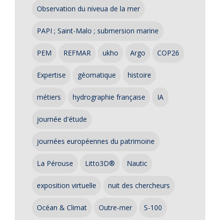
Observation du niveua de la mer
PAPI ; Saint-Malo ; submersion marine
PEM
REFMAR
ukho
Argo
COP26
Expertise
géomatique
histoire
métiers
hydrographie française
IA
journée d'étude
journées européennes du patrimoine
La Pérouse
Litto3D®
Nautic
exposition virtuelle
nuit des chercheurs
Océan & Climat
Outre-mer
S-100