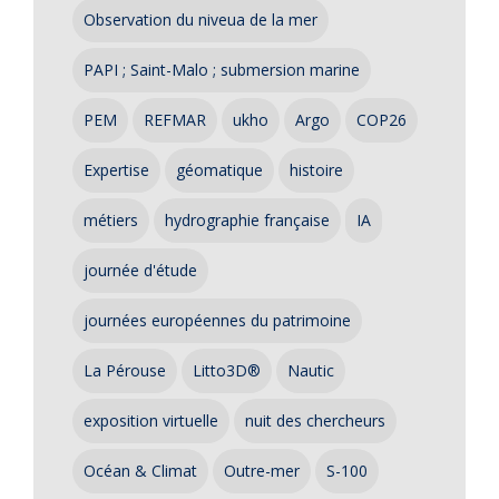
Observation du niveua de la mer
PAPI ; Saint-Malo ; submersion marine
PEM
REFMAR
ukho
Argo
COP26
Expertise
géomatique
histoire
métiers
hydrographie française
IA
journée d'étude
journées européennes du patrimoine
La Pérouse
Litto3D®
Nautic
exposition virtuelle
nuit des chercheurs
Océan & Climat
Outre-mer
S-100