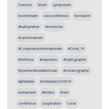
Sciences
Shom
symposium
tricentenaire
visioconférence
formation
#bathymétrie
#recherche
#cartesmarines
#CoopérationInternationale
#Covid_19
#Défense
#expostion
#hydrographie
#JourneeMondialeOcean
#océanographie
#philatélie
#SolidariteCOVID19
événement
#timbre
Brest
conférence
coopération
Corse