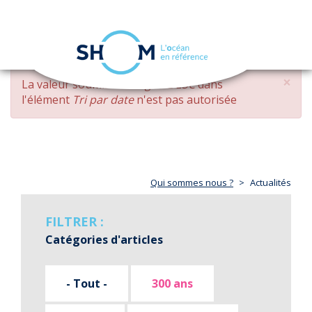
Panneau de gestion des cookies
Toggle
navigation
Aller
×
MESSAGE
La valeur soumise
changed DESC
dans
au
D'ERREUR
l'élément
Tri par date
n'est pas autorisée
contenu
principal
Qui sommes nous ?
Actualités
FILTRER :
Catégories d'articles
- Tout -
300 ans