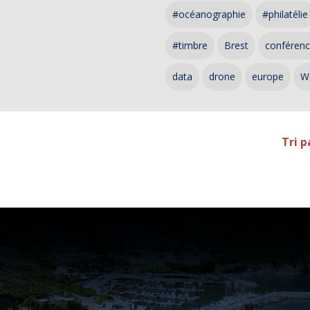
#océanographie
#philatélie
#timbre
Brest
conféren
data
drone
europe
W
Tri p