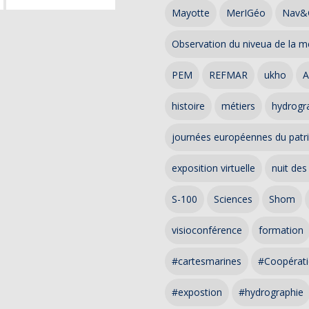
Mayotte
MerIGéo
Nav&
Observation du niveua de la m
PEM
REFMAR
ukho
A
histoire
métiers
hydrogra
journées européennes du patr
exposition virtuelle
nuit des
S-100
Sciences
Shom
visioconférence
formation
#cartesmarines
#Coopérati
#expostion
#hydrographie