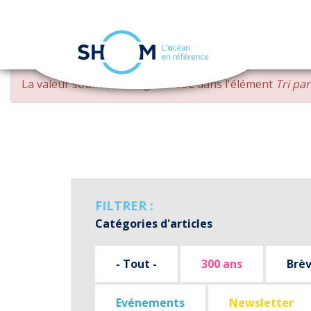
Panneau de gestion des cookies
Aller
MESSAGE
La valeur soumise
changed DESC
dans l'élément
Tri pa
au
D'ERREUR
contenu
principal
FILTRER :
Catégories d'articles
- Tout -
300 ans
Brè
Evénements
Newsletter