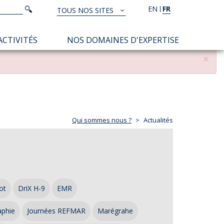
Rechercher
EN
FR
Rechercher
TOUS NOS SITES
TOUS
NOS
ACTIVITÉS
NOS DOMAINES D'EXPERTISE
SITES
×
Qui sommes nous ?
Actualités
ot
DriX H-9
EMR
aphie
Journées REFMAR
Marégrahe