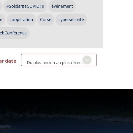
#SolidariteCOVID19
événement
ce
coopération
Corse
cybersécurité
ebConférence
ar date
Du plus ancien au plus récent