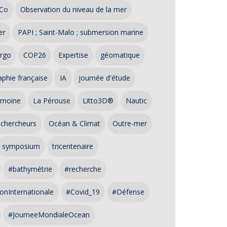
Co
Observation du niveau de la mer
er
PAPI ; Saint-Malo ; submersion marine
rgo
COP26
Expertise
géomatique
phie française
IA
journée d'étude
imoine
La Pérouse
Litto3D®
Nautic
 chercheurs
Océan & Climat
Outre-mer
symposium
tricentenaire
#bathymétrie
#recherche
onInternationale
#Covid_19
#Défense
#JourneeMondialeOcean