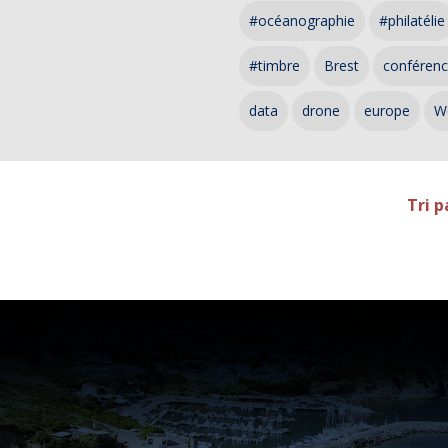
#océanographie
#philatélie
#timbre
Brest
conféren
data
drone
europe
W
Tri p