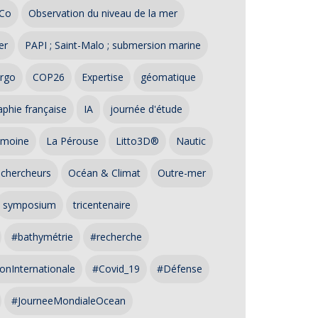
Co
Observation du niveau de la mer
er
PAPI ; Saint-Malo ; submersion marine
rgo
COP26
Expertise
géomatique
phie française
IA
journée d'étude
imoine
La Pérouse
Litto3D®
Nautic
 chercheurs
Océan & Climat
Outre-mer
symposium
tricentenaire
#bathymétrie
#recherche
onInternationale
#Covid_19
#Défense
#JourneeMondialeOcean