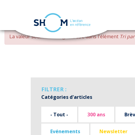
Panneau de gestion des cookies
Aller
MESSAGE
La valeur soumise
changed DESC
dans l'élément
Tri pa
au
D'ERREUR
contenu
principal
FILTRER :
Catégories d'articles
- Tout -
300 ans
Brè
Evénements
Newsletter