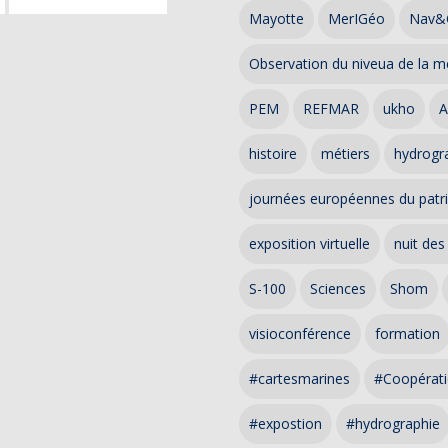
Mayotte
MerIGéo
Nav&
Observation du niveua de la m
PEM
REFMAR
ukho
A
histoire
métiers
hydrogra
journées européennes du patr
exposition virtuelle
nuit des
S-100
Sciences
Shom
visioconférence
formation
#cartesmarines
#Coopérati
#expostion
#hydrographie