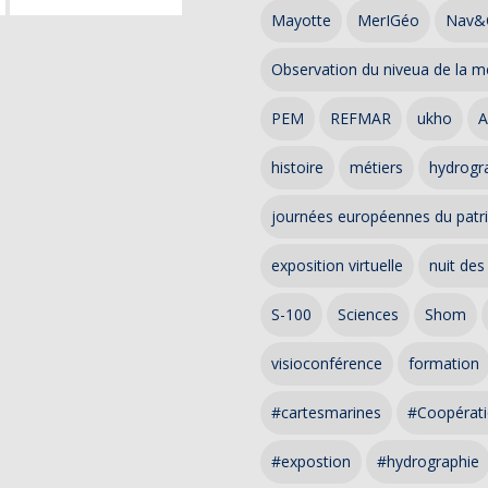
Mayotte
MerIGéo
Nav&
Observation du niveua de la m
PEM
REFMAR
ukho
A
histoire
métiers
hydrogra
journées européennes du patr
exposition virtuelle
nuit des
S-100
Sciences
Shom
visioconférence
formation
#cartesmarines
#Coopérati
#expostion
#hydrographie