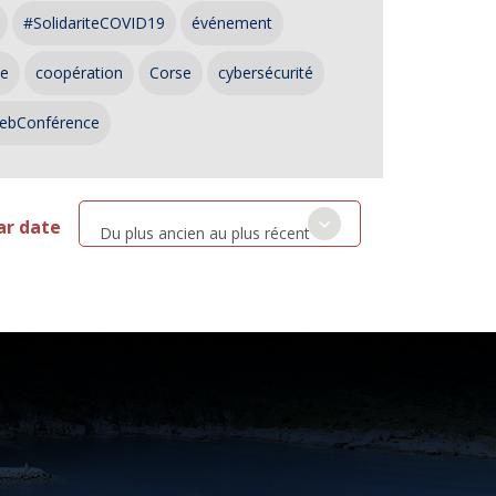
#SolidariteCOVID19
événement
ce
coopération
Corse
cybersécurité
ebConférence
ar date
Du plus ancien au plus récent