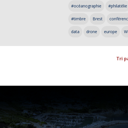
#océanographie
#philatélie
#timbre
Brest
conféren
data
drone
europe
W
Tri p