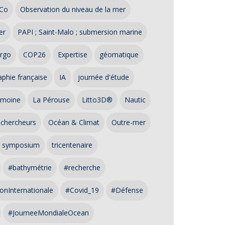
Co
Observation du niveau de la mer
er
PAPI ; Saint-Malo ; submersion marine
rgo
COP26
Expertise
géomatique
phie française
IA
journée d'étude
imoine
La Pérouse
Litto3D®
Nautic
 chercheurs
Océan & Climat
Outre-mer
symposium
tricentenaire
#bathymétrie
#recherche
onInternationale
#Covid_19
#Défense
#JourneeMondialeOcean