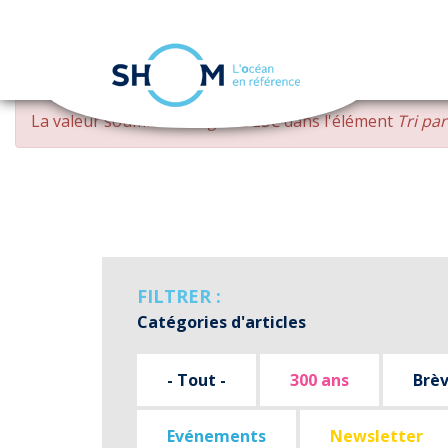
Panneau de gestion des cookies
Aller
MESSAGE
La valeur soumise
changed DESC
dans l'élément
Tri pa
au
D'ERREUR
contenu
principal
FILTRER :
Catégories d'articles
- Tout -
300 ans
Brè
Evénements
Newsletter