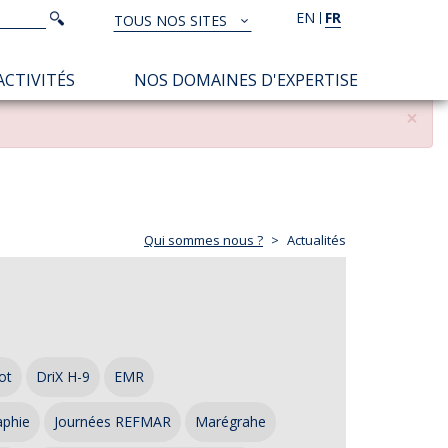
Rechercher
EN
FR
Rechercher
TOUS NOS SITES
TOUS
NOS
ACTIVITÉS
NOS DOMAINES D'EXPERTISE
SITES
×
Qui sommes nous ?
Actualités
ot
DriX H-9
EMR
aphie
Journées REFMAR
Marégrahe