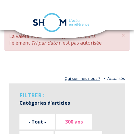
Panneau de gestion des cookies
Toggle
navigation
Aller
×
MESSAGE
La valeur soumise
changed DESC
dans
au
D'ERREUR
l'élément
Tri par date
n'est pas autorisée
contenu
principal
Qui sommes nous ?
Actualités
FILTRER :
Catégories d'articles
- Tout -
300 ans