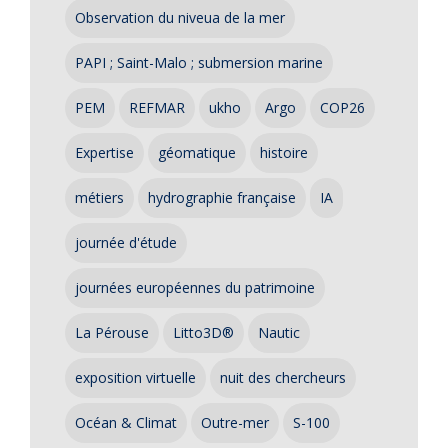
Observation du niveua de la mer
PAPI ; Saint-Malo ; submersion marine
PEM
REFMAR
ukho
Argo
COP26
Expertise
géomatique
histoire
métiers
hydrographie française
IA
journée d'étude
journées européennes du patrimoine
La Pérouse
Litto3D®
Nautic
exposition virtuelle
nuit des chercheurs
Océan & Climat
Outre-mer
S-100