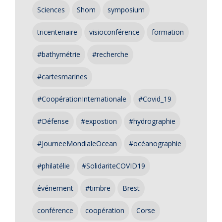
Sciences
Shom
symposium
tricentenaire
visioconférence
formation
#bathymétrie
#recherche
#cartesmarines
#CoopérationInternationale
#Covid_19
#Défense
#expostion
#hydrographie
#JourneeMondialeOcean
#océanographie
#philatélie
#SolidariteCOVID19
événement
#timbre
Brest
conférence
coopération
Corse