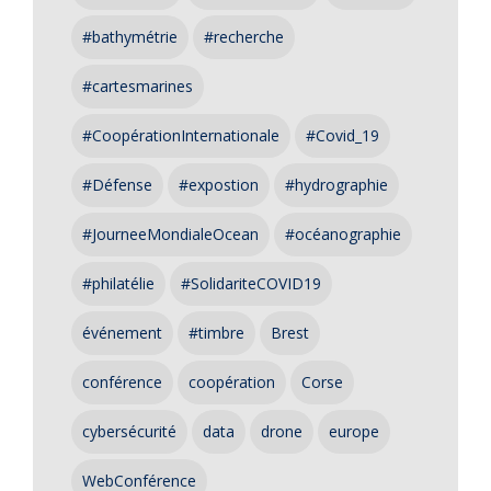
#bathymétrie
#recherche
#cartesmarines
#CoopérationInternationale
#Covid_19
#Défense
#expostion
#hydrographie
#JourneeMondialeOcean
#océanographie
#philatélie
#SolidariteCOVID19
événement
#timbre
Brest
conférence
coopération
Corse
cybersécurité
data
drone
europe
WebConférence