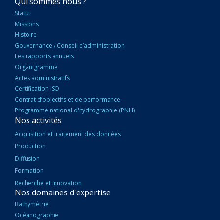
NAVIGATION
Qui sommes nous ?
PRINCIPALE
Statut
Missions
Histoire
Gouvernance / Conseil d’administration
Les rapports annuels
Organigramme
Actes administratifs
Certification ISO
Contrat d’objectifs et de performance
Programme national d'hydrographie (PNH)
Nos activités
Acquisition et traitement des données
Production
Diffusion
Formation
Recherche et innovation
Nos domaines d'expertise
Bathymétrie
Océanographie