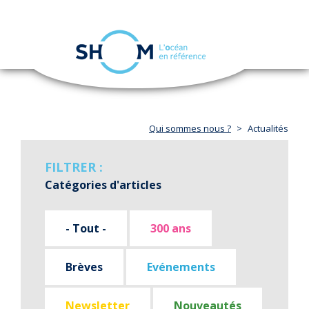
Panneau de gestion des cookies
Toggle
navigation
Aller
au
contenu
principal
Qui sommes nous ?
Actualités
FILTRER :
Catégories d'articles
- Tout -
300 ans
Brèves
Evénements
Newsletter
Nouveautés