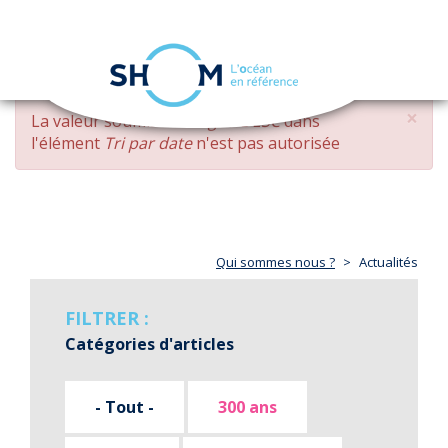
Panneau de gestion des cookies
Toggle
navigation
Aller
×
MESSAGE
La valeur soumise
changed DESC
dans
au
D'ERREUR
l'élément
Tri par date
n'est pas autorisée
contenu
principal
Qui sommes nous ?
Actualités
FILTRER :
Catégories d'articles
- Tout -
300 ans