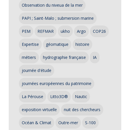
Observation du niveua de la mer
PAPI ; Saint-Malo ; submersion marine
PEM
REFMAR
ukho
Argo
COP26
Expertise
géomatique
histoire
métiers
hydrographie française
IA
journée d'étude
journées européennes du patrimoine
La Pérouse
Litto3D®
Nautic
exposition virtuelle
nuit des chercheurs
Océan & Climat
Outre-mer
S-100