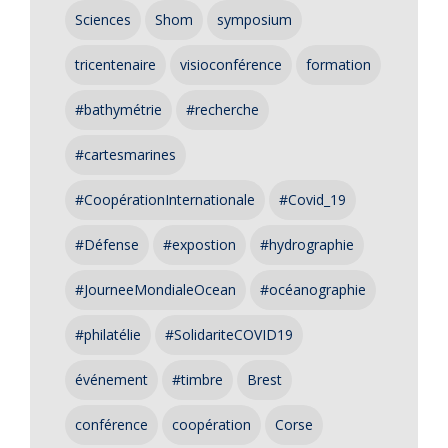
Sciences
Shom
symposium
tricentenaire
visioconférence
formation
#bathymétrie
#recherche
#cartesmarines
#CoopérationInternationale
#Covid_19
#Défense
#expostion
#hydrographie
#JourneeMondialeOcean
#océanographie
#philatélie
#SolidariteCOVID19
événement
#timbre
Brest
conférence
coopération
Corse