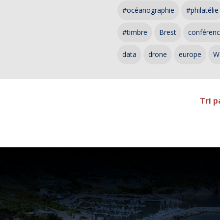
#océanographie
#philatélie
#timbre
Brest
conféren
data
drone
europe
W
Tri p