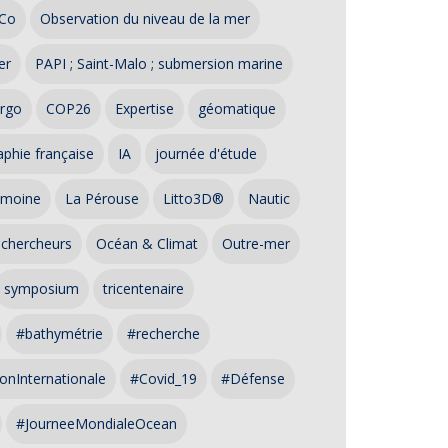
Co
Observation du niveau de la mer
er
PAPI ; Saint-Malo ; submersion marine
rgo
COP26
Expertise
géomatique
phie française
IA
journée d'étude
imoine
La Pérouse
Litto3D®
Nautic
 chercheurs
Océan & Climat
Outre-mer
symposium
tricentenaire
#bathymétrie
#recherche
onInternationale
#Covid_19
#Défense
#JourneeMondialeOcean