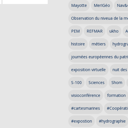
Mayotte
MerIGéo
Nav&
Observation du niveua de la m
PEM
REFMAR
ukho
A
histoire
métiers
hydrogra
journées européennes du patr
exposition virtuelle
nuit des
S-100
Sciences
Shom
visioconférence
formation
#cartesmarines
#Coopérati
#expostion
#hydrographie