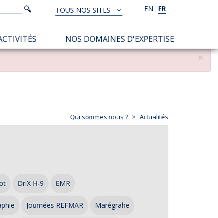
Rechercher
EN
FR
Rechercher
TOUS NOS SITES
TOUS
NOS
ACTIVITÉS
NOS DOMAINES D'EXPERTISE
SITES
×
Qui sommes nous ?
Actualités
ot
DriX H-9
EMR
aphie
Journées REFMAR
Marégrahe