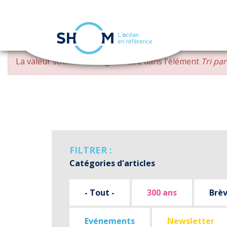
Panneau de gestion des cookies
Aller
MESSAGE
La valeur soumise
changed DESC
dans l'élément
Tri pa
au
D'ERREUR
contenu
principal
FILTRER :
Catégories d'articles
- Tout -
300 ans
Brè
Evénements
Newsletter