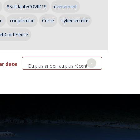
#SolidariteCOVID19
événement
ce
coopération
Corse
cybersécurité
ebConférence
ar date
Du plus ancien au plus récent