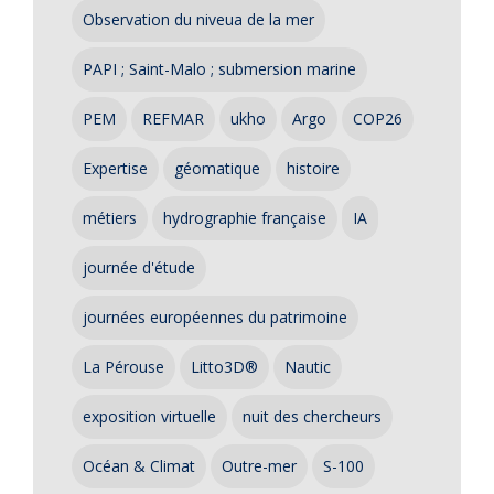
Observation du niveua de la mer
PAPI ; Saint-Malo ; submersion marine
PEM
REFMAR
ukho
Argo
COP26
Expertise
géomatique
histoire
métiers
hydrographie française
IA
journée d'étude
journées européennes du patrimoine
La Pérouse
Litto3D®
Nautic
exposition virtuelle
nuit des chercheurs
Océan & Climat
Outre-mer
S-100