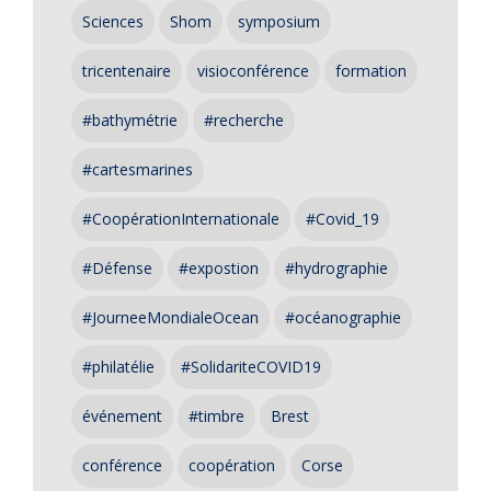
Sciences
Shom
symposium
tricentenaire
visioconférence
formation
#bathymétrie
#recherche
#cartesmarines
#CoopérationInternationale
#Covid_19
#Défense
#expostion
#hydrographie
#JourneeMondialeOcean
#océanographie
#philatélie
#SolidariteCOVID19
événement
#timbre
Brest
conférence
coopération
Corse