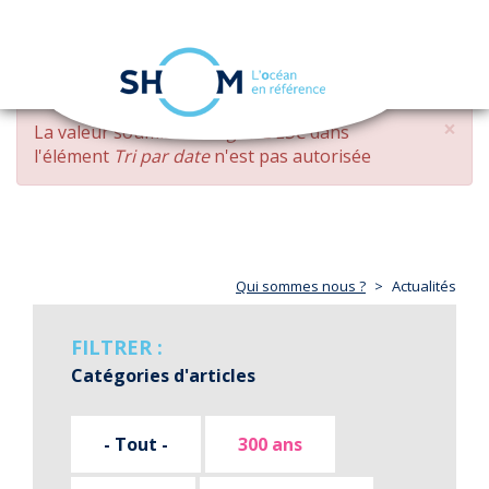
Panneau de gestion des cookies
Toggle
navigation
Aller
×
MESSAGE
La valeur soumise
changed DESC
dans
au
D'ERREUR
l'élément
Tri par date
n'est pas autorisée
contenu
principal
Qui sommes nous ?
Actualités
FILTRER :
Catégories d'articles
- Tout -
300 ans