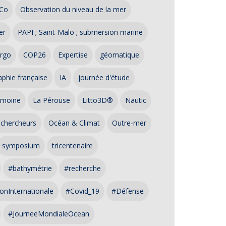
Co
Observation du niveau de la mer
er
PAPI ; Saint-Malo ; submersion marine
rgo
COP26
Expertise
géomatique
phie française
IA
journée d'étude
imoine
La Pérouse
Litto3D®
Nautic
 chercheurs
Océan & Climat
Outre-mer
symposium
tricentenaire
#bathymétrie
#recherche
onInternationale
#Covid_19
#Défense
#JourneeMondialeOcean