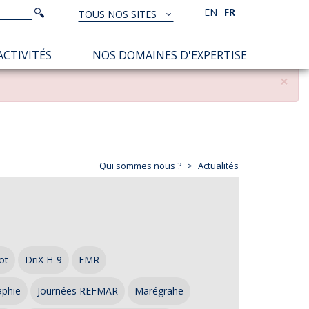
Rechercher
EN
FR
Rechercher
TOUS NOS SITES
TOUS
NOS
ACTIVITÉS
NOS DOMAINES D'EXPERTISE
SITES
×
Qui sommes nous ?
Actualités
ot
DriX H-9
EMR
aphie
Journées REFMAR
Marégrahe