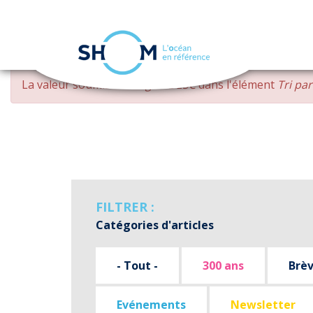
Panneau de gestion des cookies
Aller
MESSAGE
La valeur soumise
changed DESC
dans l'élément
Tri pa
au
D'ERREUR
contenu
principal
FILTRER :
Catégories d'articles
- Tout -
300 ans
Brè
Evénements
Newsletter