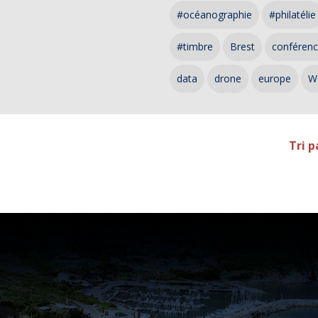
#océanographie
#philatélie
#timbre
Brest
conféren
data
drone
europe
W
Tri p