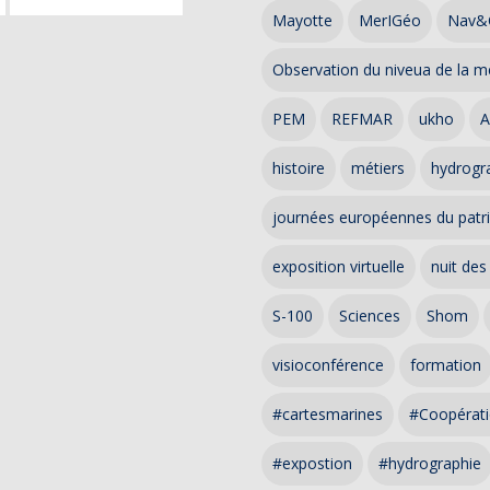
Mayotte
MerIGéo
Nav&
Observation du niveua de la m
PEM
REFMAR
ukho
A
histoire
métiers
hydrogra
journées européennes du patr
exposition virtuelle
nuit des
S-100
Sciences
Shom
visioconférence
formation
#cartesmarines
#Coopérati
#expostion
#hydrographie