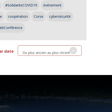
#SolidariteCOVID19
événement
ce
coopération
Corse
cybersécurité
ebConférence
ar date
Du plus ancien au plus récent