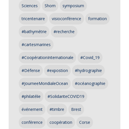
Sciences
Shom
symposium
tricentenaire
visioconférence
formation
#bathymétrie
#recherche
#cartesmarines
#CoopérationInternationale
#Covid_19
#Défense
#expostion
#hydrographie
#JourneeMondialeOcean
#océanographie
#philatélie
#SolidariteCOVID19
événement
#timbre
Brest
conférence
coopération
Corse