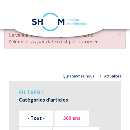
Panneau de gestion des cookies
Toggle
navigation
Aller
×
MESSAGE
La valeur soumise
changed DESC
dans
au
D'ERREUR
l'élément
Tri par date
n'est pas autorisée
contenu
principal
Qui sommes nous ?
Actualités
FILTRER :
Catégories d'articles
- Tout -
300 ans