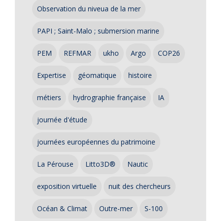
Observation du niveua de la mer
PAPI ; Saint-Malo ; submersion marine
PEM
REFMAR
ukho
Argo
COP26
Expertise
géomatique
histoire
métiers
hydrographie française
IA
journée d'étude
journées européennes du patrimoine
La Pérouse
Litto3D®
Nautic
exposition virtuelle
nuit des chercheurs
Océan & Climat
Outre-mer
S-100