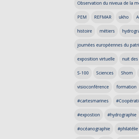
Observation du niveua de la m
PEM
REFMAR
ukho
A
histoire
métiers
hydrogra
journées européennes du patr
exposition virtuelle
nuit des
S-100
Sciences
Shom
visioconférence
formation
#cartesmarines
#Coopérati
#expostion
#hydrographie
#océanographie
#philatélie