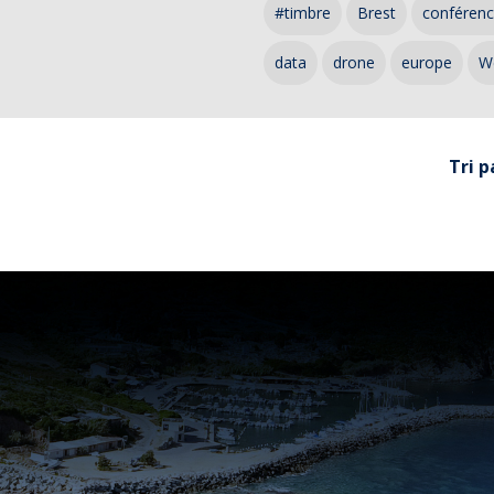
#timbre
Brest
conféren
data
drone
europe
W
Tri p