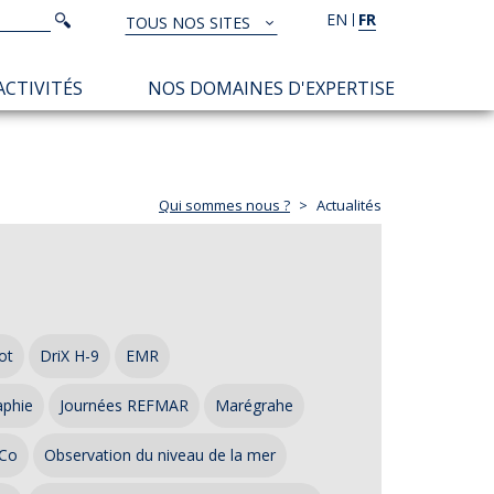
Rechercher
EN
FR
Rechercher
TOUS NOS SITES
TOUS
NOS
ACTIVITÉS
NOS DOMAINES D'EXPERTISE
SITES
Qui sommes nous ?
Actualités
ot
DriX H-9
EMR
aphie
Journées REFMAR
Marégrahe
Co
Observation du niveau de la mer