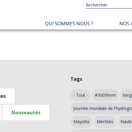
NAVIGATION
QUI SOMMES NOUS ?
NOS 
PRINCIPALE
Tags
- Tout -
#300Shom
berg
ves
Journée mondiale de l'hydrogr
Nouveautés
Mayotte
MerIGéo
Nav&