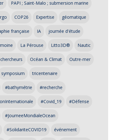
er
PAPI ; Saint-Malo ; submersion marine
rgo
COP26
Expertise
géomatique
phie française
IA
journée d'étude
imoine
La Pérouse
Litto3D®
Nautic
 chercheurs
Océan & Climat
Outre-mer
symposium
tricentenaire
#bathymétrie
#recherche
onInternationale
#Covid_19
#Défense
#JourneeMondialeOcean
#SolidariteCOVID19
événement