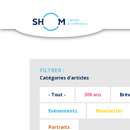
Panneau de gestion des cookies
Aller
au
contenu
principal
FILTRER :
Catégories d'articles
- Tout -
300 ans
Brè
Evénements
Newsletter
Portraits