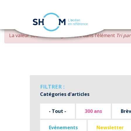
Panneau de gestion des cookies
Aller
MESSAGE
La valeur soumise
changed DESC
dans l'élément
Tri pa
au
D'ERREUR
contenu
principal
FILTRER :
Catégories d'articles
- Tout -
300 ans
Brè
Evénements
Newsletter