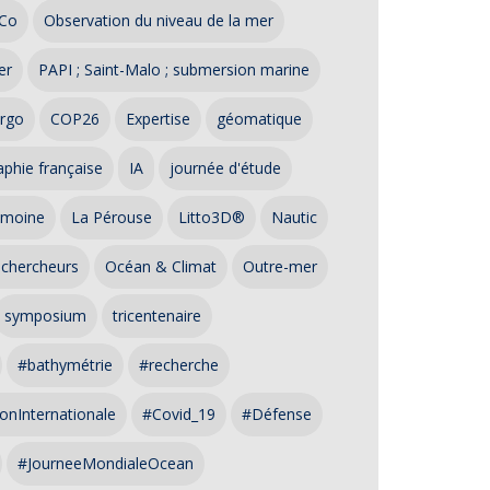
Co
Observation du niveau de la mer
er
PAPI ; Saint-Malo ; submersion marine
rgo
COP26
Expertise
géomatique
phie française
IA
journée d'étude
imoine
La Pérouse
Litto3D®
Nautic
 chercheurs
Océan & Climat
Outre-mer
symposium
tricentenaire
#bathymétrie
#recherche
onInternationale
#Covid_19
#Défense
#JourneeMondialeOcean