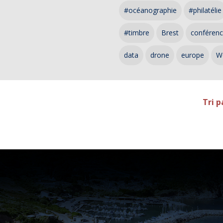
#océanographie
#philatélie
#timbre
Brest
conféren
data
drone
europe
W
Tri p