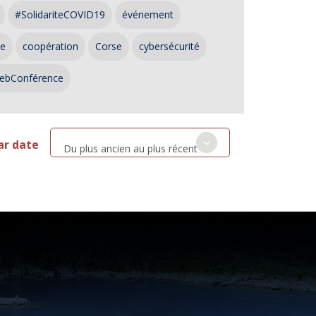
#SolidariteCOVID19
événement
ce
coopération
Corse
cybersécurité
ebConférence
ar date
Du plus ancien au plus récent