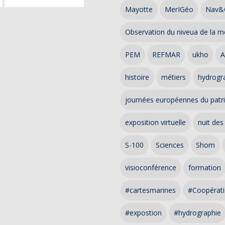
Mayotte
MerIGéo
Nav&
Observation du niveua de la m
PEM
REFMAR
ukho
A
histoire
métiers
hydrogra
journées européennes du patr
exposition virtuelle
nuit des
S-100
Sciences
Shom
visioconférence
formation
#cartesmarines
#Coopérati
#expostion
#hydrographie