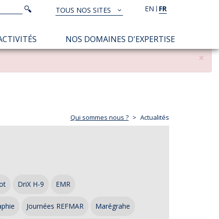
Rechercher
EN
FR
Rechercher
TOUS NOS SITES
TOUS
NOS
ACTIVITÉS
NOS DOMAINES D'EXPERTISE
SITES
×
Qui sommes nous ?
Actualités
ot
DriX H-9
EMR
aphie
Journées REFMAR
Marégrahe