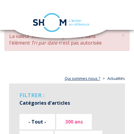
Panneau de gestion des cookies
Toggle
navigation
Aller
×
MESSAGE
La valeur soumise
changed DESC
dans
au
D'ERREUR
l'élément
Tri par date
n'est pas autorisée
contenu
principal
Qui sommes nous ?
Actualités
FILTRER :
Catégories d'articles
- Tout -
300 ans