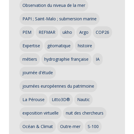
Observation du niveua de la mer
PAPI ; Saint-Malo ; submersion marine
PEM
REFMAR
ukho
Argo
COP26
Expertise
géomatique
histoire
métiers
hydrographie française
IA
journée d'étude
journées européennes du patrimoine
La Pérouse
Litto3D®
Nautic
exposition virtuelle
nuit des chercheurs
Océan & Climat
Outre-mer
S-100