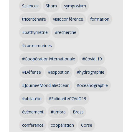
Sciences
Shom
symposium
tricentenaire
visioconférence
formation
#bathymétrie
#recherche
#cartesmarines
#CoopérationInternationale
#Covid_19
#Défense
#expostion
#hydrographie
#JourneeMondialeOcean
#océanographie
#philatélie
#SolidariteCOVID19
événement
#timbre
Brest
conférence
coopération
Corse