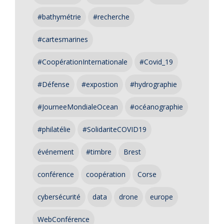
#bathymétrie
#recherche
#cartesmarines
#CoopérationInternationale
#Covid_19
#Défense
#expostion
#hydrographie
#JourneeMondialeOcean
#océanographie
#philatélie
#SolidariteCOVID19
événement
#timbre
Brest
conférence
coopération
Corse
cybersécurité
data
drone
europe
WebConférence