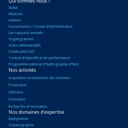
NAVIGATION
Qui sommes nous ?
PRINCIPALE
Statut
Missions
Histoire
Gouvernance / Conseil d’administration
Les rapports annuels
Organigramme
Actes administratifs
Certification ISO
Contrat d’objectifs et de performance
Programme national d'hydrographie (PNH)
Nos activités
Acquisition et traitement des données
Production
Diffusion
Formation
Recherche et innovation
Nos domaines d'expertise
Bathymétrie
Océanographie