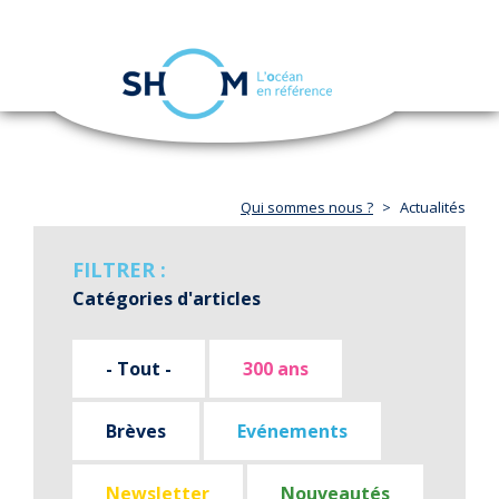
Panneau de gestion des cookies
Toggle
navigation
Aller
au
contenu
principal
Qui sommes nous ?
Actualités
FILTRER :
Catégories d'articles
- Tout -
300 ans
Brèves
Evénements
Newsletter
Nouveautés