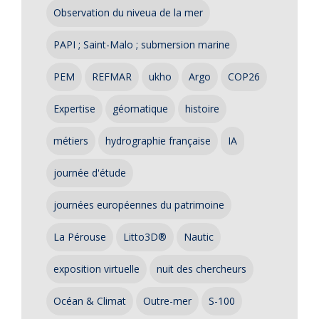
Observation du niveua de la mer
PAPI ; Saint-Malo ; submersion marine
PEM
REFMAR
ukho
Argo
COP26
Expertise
géomatique
histoire
métiers
hydrographie française
IA
journée d'étude
journées européennes du patrimoine
La Pérouse
Litto3D®
Nautic
exposition virtuelle
nuit des chercheurs
Océan & Climat
Outre-mer
S-100