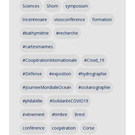
Sciences
Shom
symposium
tricentenaire
visioconférence
formation
#bathymétrie
#recherche
#cartesmarines
#CoopérationInternationale
#Covid_19
#Défense
#expostion
#hydrographie
#JourneeMondialeOcean
#océanographie
#philatélie
#SolidariteCOVID19
événement
#timbre
Brest
conférence
coopération
Corse