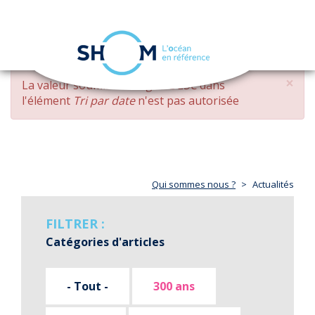
Panneau de gestion des cookies
Toggle
navigation
Aller
×
MESSAGE
La valeur soumise
changed DESC
dans
au
D'ERREUR
l'élément
Tri par date
n'est pas autorisée
contenu
principal
Qui sommes nous ?
Actualités
FILTRER :
Catégories d'articles
- Tout -
300 ans