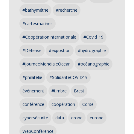
#bathymétrie
#recherche
#cartesmarines
#CoopérationInternationale
#Covid_19
#Défense
#expostion
#hydrographie
#JourneeMondialeOcean
#océanographie
#philatélie
#SolidariteCOVID19
événement
#timbre
Brest
conférence
coopération
Corse
cybersécurité
data
drone
europe
WebConférence