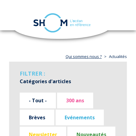
Panneau de gestion des cookies
Toggle
navigation
Aller
au
contenu
principal
Qui sommes nous ?
Actualités
FILTRER :
Catégories d'articles
- Tout -
300 ans
Brèves
Evénements
Newsletter
Nouveautés