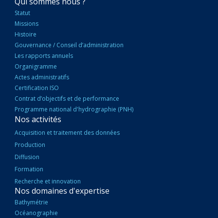
NAVIGATION
Qui sommes nous ?
PRINCIPALE
Statut
Missions
Histoire
Gouvernance / Conseil d’administration
Les rapports annuels
Organigramme
Actes administratifs
Certification ISO
Contrat d’objectifs et de performance
Programme national d'hydrographie (PNH)
Nos activités
Acquisition et traitement des données
Production
Diffusion
Formation
Recherche et innovation
Nos domaines d'expertise
Bathymétrie
Océanographie