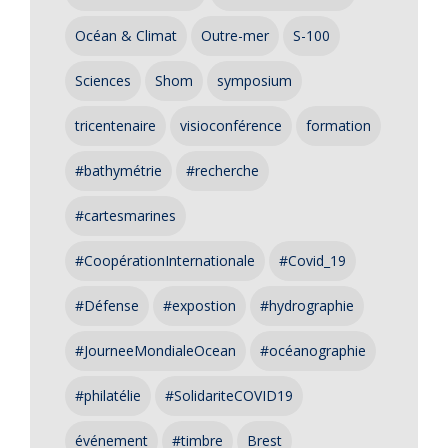
Océan & Climat
Outre-mer
S-100
Sciences
Shom
symposium
tricentenaire
visioconférence
formation
#bathymétrie
#recherche
#cartesmarines
#CoopérationInternationale
#Covid_19
#Défense
#expostion
#hydrographie
#JourneeMondialeOcean
#océanographie
#philatélie
#SolidariteCOVID19
événement
#timbre
Brest