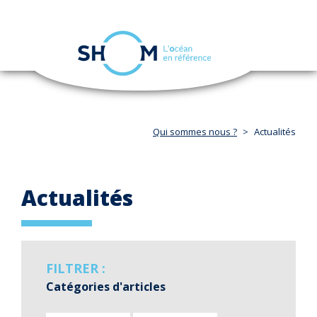
Panneau de gestion des cookies
Toggle
navigation
Aller
au
contenu
principal
Qui sommes nous ?
Actualités
Actualités
FILTRER :
Catégories d'articles