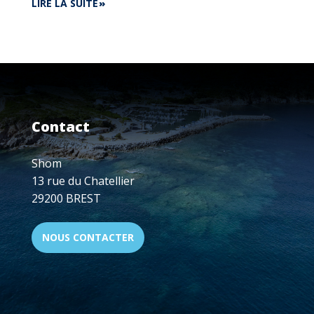
DE
LIRE LA SUITE
ADN
BRETAGNE
-
FINISTÈRE
:
IA,
CYBERSÉCURITÉ,
DATA...
Contact
VISIOCONFÉRENCE
LE
15
Shom
DÉCEMBRE,
13 rue du Chatellier
18H
29200 BREST
-
20H
NOUS CONTACTER