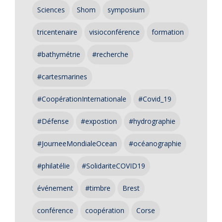
Sciences
Shom
symposium
tricentenaire
visioconférence
formation
#bathymétrie
#recherche
#cartesmarines
#CoopérationInternationale
#Covid_19
#Défense
#expostion
#hydrographie
#JourneeMondialeOcean
#océanographie
#philatélie
#SolidariteCOVID19
événement
#timbre
Brest
conférence
coopération
Corse