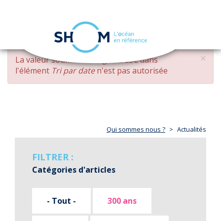
Panneau de gestion des cookies
Toggle
navigation
Aller
×
MESSAGE
La valeur soumise
changed DESC
dans
au
D'ERREUR
l'élément
Tri par date
n'est pas autorisée
contenu
principal
Qui sommes nous ?
Actualités
FILTRER :
Catégories d'articles
- Tout -
300 ans