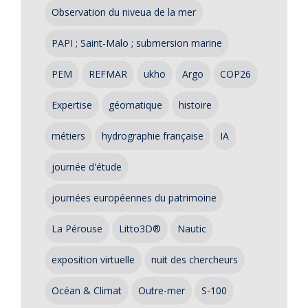
Observation du niveua de la mer
PAPI ; Saint-Malo ; submersion marine
PEM
REFMAR
ukho
Argo
COP26
Expertise
géomatique
histoire
métiers
hydrographie française
IA
journée d'étude
journées européennes du patrimoine
La Pérouse
Litto3D®
Nautic
exposition virtuelle
nuit des chercheurs
Océan & Climat
Outre-mer
S-100