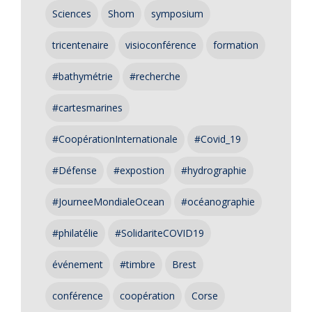
Sciences
Shom
symposium
tricentenaire
visioconférence
formation
#bathymétrie
#recherche
#cartesmarines
#CoopérationInternationale
#Covid_19
#Défense
#expostion
#hydrographie
#JourneeMondialeOcean
#océanographie
#philatélie
#SolidariteCOVID19
événement
#timbre
Brest
conférence
coopération
Corse