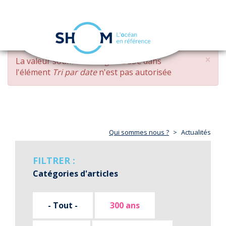
Panneau de gestion des cookies
Toggle
navigation
Aller
×
MESSAGE
La valeur soumise
changed DESC
dans
au
D'ERREUR
l'élément
Tri par date
n'est pas autorisée
contenu
principal
Qui sommes nous ?
Actualités
FILTRER :
Catégories d'articles
- Tout -
300 ans