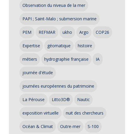
Observation du niveua de la mer
PAPI ; Saint-Malo ; submersion marine
PEM
REFMAR
ukho
Argo
COP26
Expertise
géomatique
histoire
métiers
hydrographie française
IA
journée d'étude
journées européennes du patrimoine
La Pérouse
Litto3D®
Nautic
exposition virtuelle
nuit des chercheurs
Océan & Climat
Outre-mer
S-100