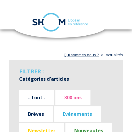
Panneau de gestion des cookies
Toggle
navigation
Aller
au
contenu
principal
Qui sommes nous ?
Actualités
FILTRER :
Catégories d'articles
- Tout -
300 ans
Brèves
Evénements
Newsletter
Nouveautés