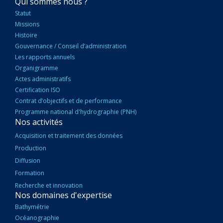
NAVIGATION
Qui sommes nous ?
PRINCIPALE
Statut
Missions
Histoire
Gouvernance / Conseil d’administration
Les rapports annuels
Organigramme
Actes administratifs
Certification ISO
Contrat d’objectifs et de performance
Programme national d'hydrographie (PNH)
Nos activités
Acquisition et traitement des données
Production
Diffusion
Formation
Recherche et innovation
Nos domaines d'expertise
Bathymétrie
Océanographie