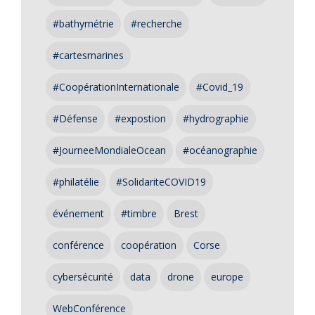
#bathymétrie
#recherche
#cartesmarines
#CoopérationInternationale
#Covid_19
#Défense
#expostion
#hydrographie
#JourneeMondialeOcean
#océanographie
#philatélie
#SolidariteCOVID19
événement
#timbre
Brest
conférence
coopération
Corse
cybersécurité
data
drone
europe
WebConférence