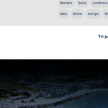
#timbre
Brest
conféren
data
drone
europe
W
Tri p