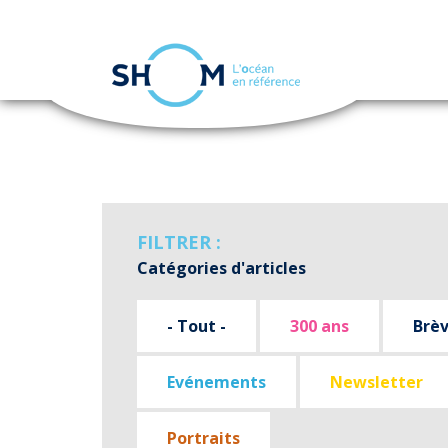
Panneau de gestion des cookies
Aller
au
contenu
principal
FILTRER :
Catégories d'articles
- Tout -
300 ans
Brè
Evénements
Newsletter
Portraits