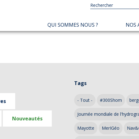
NAVIGATION
QUI SOMMES NOUS ?
NOS 
PRINCIPALE
Tags
- Tout -
#300Shom
berg
ves
Journée mondiale de l'hydrogr
Nouveautés
Mayotte
MerIGéo
Nav&