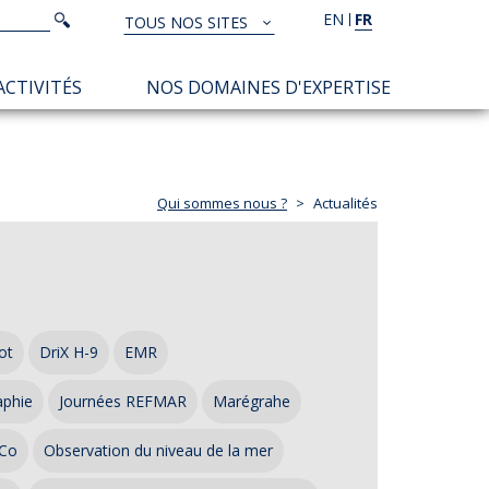
Rechercher
EN
FR
Rechercher
TOUS NOS SITES
TOUS
NOS
ACTIVITÉS
NOS DOMAINES D'EXPERTISE
SITES
Qui sommes nous ?
Actualités
ot
DriX H-9
EMR
aphie
Journées REFMAR
Marégrahe
Co
Observation du niveau de la mer