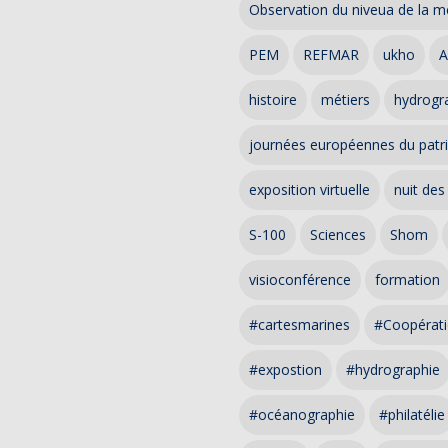
Observation du niveua de la m
PEM
REFMAR
ukho
A
histoire
métiers
hydrogra
journées européennes du patr
exposition virtuelle
nuit des
S-100
Sciences
Shom
visioconférence
formation
#cartesmarines
#Coopérati
#expostion
#hydrographie
#océanographie
#philatélie