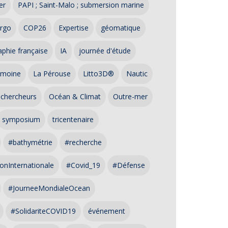
er
PAPI ; Saint-Malo ; submersion marine
rgo
COP26
Expertise
géomatique
phie française
IA
journée d'étude
imoine
La Pérouse
Litto3D®
Nautic
 chercheurs
Océan & Climat
Outre-mer
symposium
tricentenaire
#bathymétrie
#recherche
onInternationale
#Covid_19
#Défense
#JourneeMondialeOcean
#SolidariteCOVID19
événement