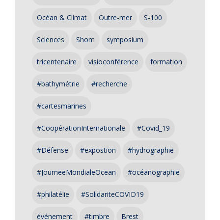
Océan & Climat
Outre-mer
S-100
Sciences
Shom
symposium
tricentenaire
visioconférence
formation
#bathymétrie
#recherche
#cartesmarines
#CoopérationInternationale
#Covid_19
#Défense
#expostion
#hydrographie
#JourneeMondialeOcean
#océanographie
#philatélie
#SolidariteCOVID19
événement
#timbre
Brest