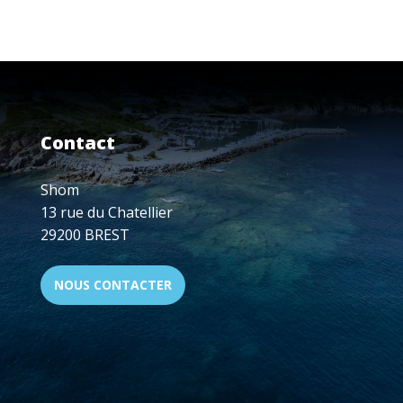
CONFÉRENCE
"L'HYDROGRAPHIE
AUJOURD'HUI
EN
NOUVELLE-
CALÉDONIE"
LE
19
Contact
NOVEMBRE
Shom
13 rue du Chatellier
29200 BREST
NOUS CONTACTER