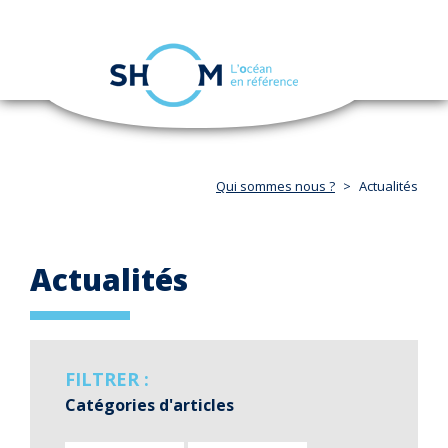
Panneau de gestion des cookies
Toggle
navigation
Aller
au
contenu
principal
Qui sommes nous ?
Actualités
Actualités
FILTRER :
Catégories d'articles