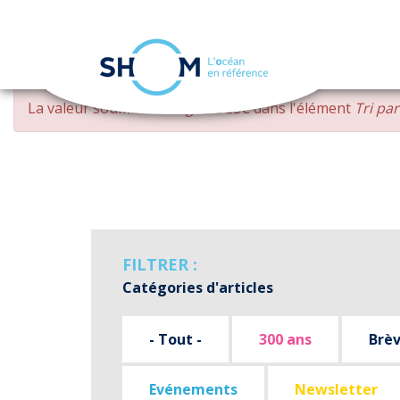
Panneau de gestion des cookies
Aller
MESSAGE
La valeur soumise
changed DESC
dans l'élément
Tri pa
au
D'ERREUR
contenu
principal
FILTRER :
Catégories d'articles
- Tout -
300 ans
Brè
Evénements
Newsletter