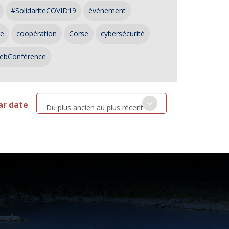
#SolidariteCOVID19
événement
ce
coopération
Corse
cybersécurité
ebConférence
ar date
Du plus ancien au plus récent