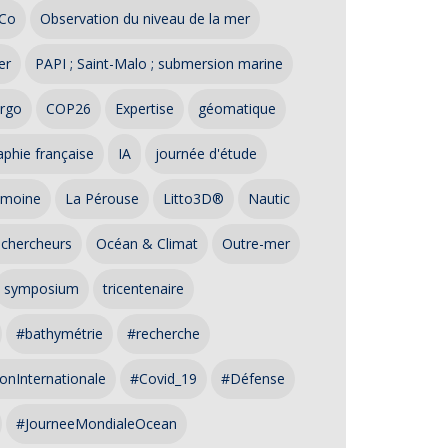
Co
Observation du niveau de la mer
er
PAPI ; Saint-Malo ; submersion marine
rgo
COP26
Expertise
géomatique
phie française
IA
journée d'étude
imoine
La Pérouse
Litto3D®
Nautic
 chercheurs
Océan & Climat
Outre-mer
symposium
tricentenaire
#bathymétrie
#recherche
onInternationale
#Covid_19
#Défense
#JourneeMondialeOcean