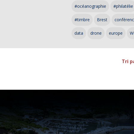
#océanographie
#philatélie
#timbre
Brest
conféren
data
drone
europe
W
Tri p