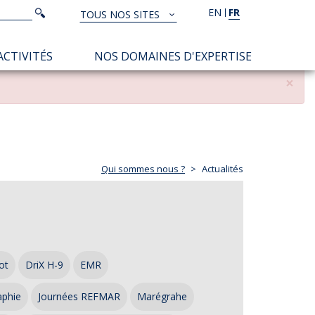
Rechercher
EN
FR
Rechercher
TOUS NOS SITES
TOUS
NOS
ACTIVITÉS
NOS DOMAINES D'EXPERTISE
SITES
×
Qui sommes nous ?
Actualités
ot
DriX H-9
EMR
aphie
Journées REFMAR
Marégrahe