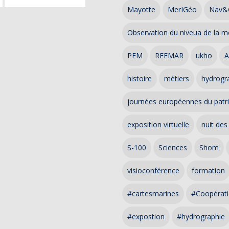
Mayotte
MerIGéo
Nav&
Observation du niveua de la m
PEM
REFMAR
ukho
A
histoire
métiers
hydrogra
journées européennes du patr
exposition virtuelle
nuit des
S-100
Sciences
Shom
visioconférence
formation
#cartesmarines
#Coopérati
#expostion
#hydrographie