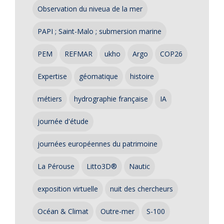
Observation du niveua de la mer
PAPI ; Saint-Malo ; submersion marine
PEM
REFMAR
ukho
Argo
COP26
Expertise
géomatique
histoire
métiers
hydrographie française
IA
journée d'étude
journées européennes du patrimoine
La Pérouse
Litto3D®
Nautic
exposition virtuelle
nuit des chercheurs
Océan & Climat
Outre-mer
S-100