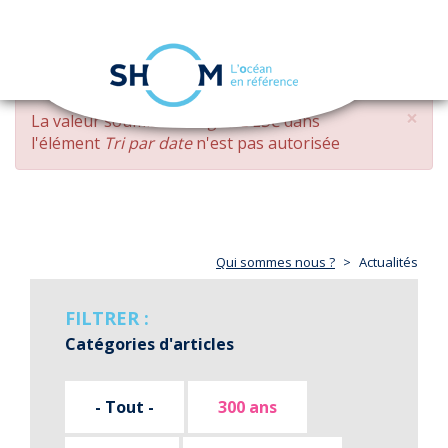
Panneau de gestion des cookies
Toggle
navigation
Aller
×
MESSAGE
La valeur soumise
changed DESC
dans
au
D'ERREUR
l'élément
Tri par date
n'est pas autorisée
contenu
principal
Qui sommes nous ?
Actualités
FILTRER :
Catégories d'articles
- Tout -
300 ans