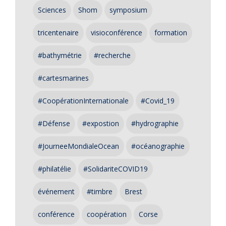
Sciences
Shom
symposium
tricentenaire
visioconférence
formation
#bathymétrie
#recherche
#cartesmarines
#CoopérationInternationale
#Covid_19
#Défense
#expostion
#hydrographie
#JourneeMondialeOcean
#océanographie
#philatélie
#SolidariteCOVID19
événement
#timbre
Brest
conférence
coopération
Corse