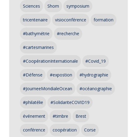
Sciences
Shom
symposium
tricentenaire
visioconférence
formation
#bathymétrie
#recherche
#cartesmarines
#CoopérationInternationale
#Covid_19
#Défense
#expostion
#hydrographie
#JourneeMondialeOcean
#océanographie
#philatélie
#SolidariteCOVID19
événement
#timbre
Brest
conférence
coopération
Corse