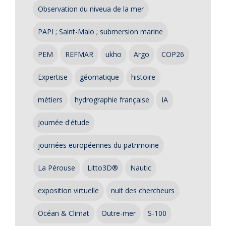
Observation du niveua de la mer
PAPI ; Saint-Malo ; submersion marine
PEM
REFMAR
ukho
Argo
COP26
Expertise
géomatique
histoire
métiers
hydrographie française
IA
journée d'étude
journées européennes du patrimoine
La Pérouse
Litto3D®
Nautic
exposition virtuelle
nuit des chercheurs
Océan & Climat
Outre-mer
S-100