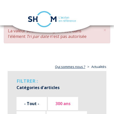
Panneau de gestion des cookies
Toggle
navigation
Aller
×
MESSAGE
La valeur soumise
changed DESC
dans
au
D'ERREUR
l'élément
Tri par date
n'est pas autorisée
contenu
principal
Qui sommes nous ?
Actualités
FILTRER :
Catégories d'articles
- Tout -
300 ans