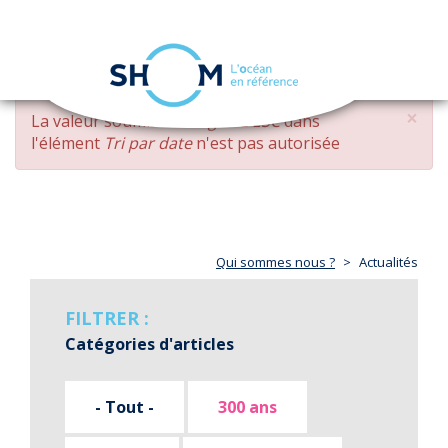
Panneau de gestion des cookies
Toggle
navigation
Aller
×
MESSAGE
La valeur soumise
changed DESC
dans
au
D'ERREUR
l'élément
Tri par date
n'est pas autorisée
contenu
principal
Qui sommes nous ?
Actualités
FILTRER :
Catégories d'articles
- Tout -
300 ans