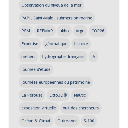
Observation du niveua de la mer
PAPI ; Saint-Malo ; submersion marine
PEM
REFMAR
ukho
Argo
COP26
Expertise
géomatique
histoire
métiers
hydrographie française
IA
journée d'étude
journées européennes du patrimoine
La Pérouse
Litto3D®
Nautic
exposition virtuelle
nuit des chercheurs
Océan & Climat
Outre-mer
S-100