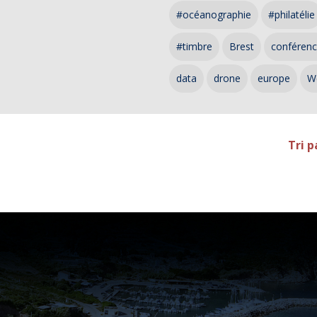
#océanographie
#philatélie
#timbre
Brest
conféren
data
drone
europe
W
Tri p