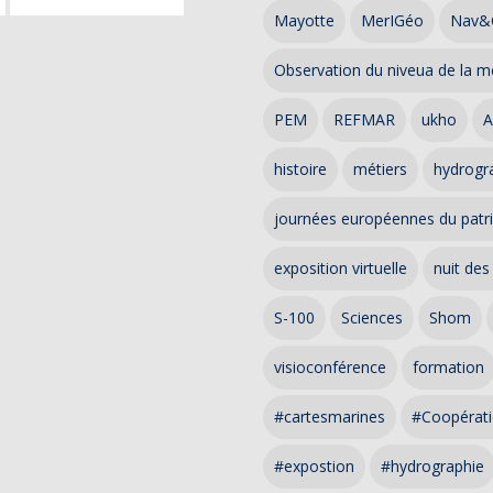
Mayotte
MerIGéo
Nav&
Observation du niveua de la m
PEM
REFMAR
ukho
A
histoire
métiers
hydrogra
journées européennes du patr
exposition virtuelle
nuit des
S-100
Sciences
Shom
visioconférence
formation
#cartesmarines
#Coopérati
#expostion
#hydrographie