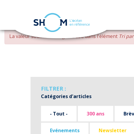
Panneau de gestion des cookies
Aller
MESSAGE
La valeur soumise
changed DESC
dans l'élément
Tri pa
au
D'ERREUR
contenu
principal
FILTRER :
Catégories d'articles
- Tout -
300 ans
Brè
Evénements
Newsletter