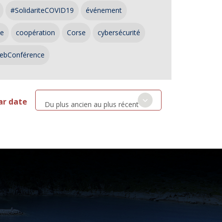
#SolidariteCOVID19
événement
ce
coopération
Corse
cybersécurité
ebConférence
ar date
Du plus ancien au plus récent