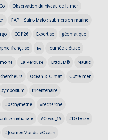
Co
Observation du niveau de la mer
er
PAPI ; Saint-Malo ; submersion marine
rgo
COP26
Expertise
géomatique
phie française
IA
journée d'étude
imoine
La Pérouse
Litto3D®
Nautic
 chercheurs
Océan & Climat
Outre-mer
symposium
tricentenaire
#bathymétrie
#recherche
onInternationale
#Covid_19
#Défense
#JourneeMondialeOcean