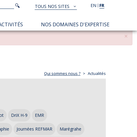
Rechercher
EN
FR
Rechercher
TOUS NOS SITES
TOUS
NOS
ACTIVITÉS
NOS DOMAINES D'EXPERTISE
SITES
×
Qui sommes nous ?
Actualités
ot
DriX H-9
EMR
aphie
Journées REFMAR
Marégrahe