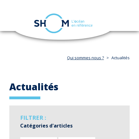
Panneau de gestion des cookies
Toggle
navigation
Aller
au
contenu
principal
Qui sommes nous ?
Actualités
Actualités
FILTRER :
Catégories d'articles