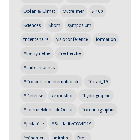
Océan & Climat
Outre-mer
S-100
Sciences
Shom
symposium
tricentenaire
visioconférence
formation
#bathymétrie
#recherche
#cartesmarines
#CoopérationInternationale
#Covid_19
#Défense
#expostion
#hydrographie
#JourneeMondialeOcean
#océanographie
#philatélie
#SolidariteCOVID19
événement
#timbre
Brest