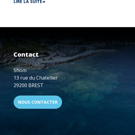
DE
LIRE LA SUITE
ADN
BRETAGNE
-
FINISTÈRE
:
IA,
CYBERSÉCURITÉ,
DATA...
Contact
VISIOCONFÉRENCE
LE
15
Shom
DÉCEMBRE,
13 rue du Chatellier
18H
29200 BREST
-
20H
NOUS CONTACTER